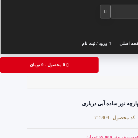
حه اصلی
ورود / ثبت نام
0 محصول - 0 تومان
ارچه تور ساده آبی درباری
کد محصول : 715909
یمت هر متر 55,000 تومان