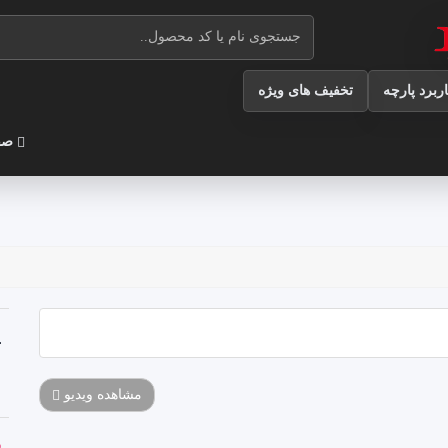
اربرد پارچه
تخفیف های ویژه
صف
پ
مشاهده ویدیو
ق