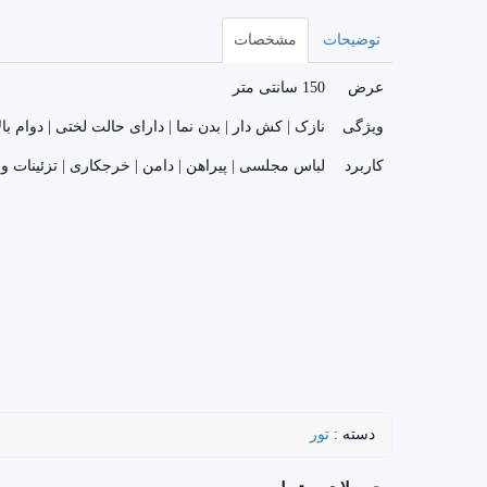
توضیحات
مشخصات
عرض
150 سانتی متر
ویژگی
نازک | کش دار | بدن نما | دارای حالت لختی | دوام بال
کاربرد
لباس مجلسی | پیراهن | دامن | خرجکاری | تزئینات و..
دسته :
تور